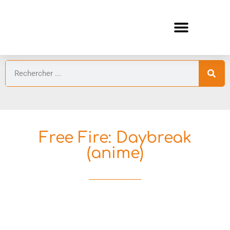
ANIMES AUTOMNE 2026 🍁
GUIDES ANIMES
Free Fire: Daybreak
(anime)