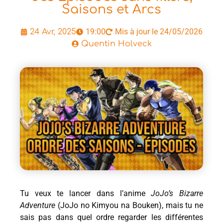
Saisons et Arcs
19:00
Mis à jour le 24/05/2026
24 Avr, 2025
Quentin Holveck
Tu veux te lancer dans l’anime
JoJo’s Bizarre
Adventure
(JoJo no Kimyou na Bouken), mais tu ne
sais pas dans quel ordre regarder les différentes