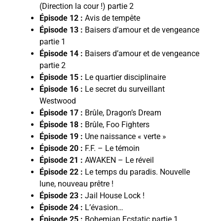
(Direction la cour !) partie 2
Épisode 12 :
Avis de tempête
Épisode 13 :
Baisers d’amour et de vengeance
partie 1
Épisode 14 :
Baisers d’amour et de vengeance
partie 2
Épisode 15 :
Le quartier disciplinaire
Épisode 16 :
Le secret du surveillant
Westwood
Épisode 17 :
Brûle, Dragon’s Dream
Épisode 18 :
Brûle, Foo Fighters
Épisode 19 :
Une naissance « verte »
Épisode 20 :
F.F. – Le témoin
Épisode 21 :
AWAKEN – Le réveil
Épisode 22 :
Le temps du paradis. Nouvelle
lune, nouveau prêtre !
Épisode 23 :
Jail House Lock !
Épisode 24 :
L’évasion…
Épisode 25 :
Bohemian Ecstatic partie 1