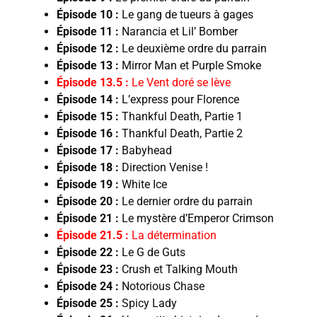
Épisode 10 :
Le gang de tueurs à gages
Épisode 11 :
Narancia et Lil’ Bomber
Épisode 12 :
Le deuxième ordre du parrain
Épisode 13 :
Mirror Man et Purple Smoke
Épisode 13.5 :
Le Vent doré se lève
Épisode 14 :
L’express pour Florence
Épisode 15 :
Thankful Death, Partie 1
Épisode 16 :
Thankful Death, Partie 2
Épisode 17 :
Babyhead
Épisode 18 :
Direction Venise !
Épisode 19 :
White Ice
Épisode 20 :
Le dernier ordre du parrain
Épisode 21 :
Le mystère d’Emperor Crimson
Épisode 21.5 :
La détermination
Épisode 22 :
Le G de Guts
Épisode 23 :
Crush et Talking Mouth
Épisode 24 :
Notorious Chase
Épisode 25 :
Spicy Lady