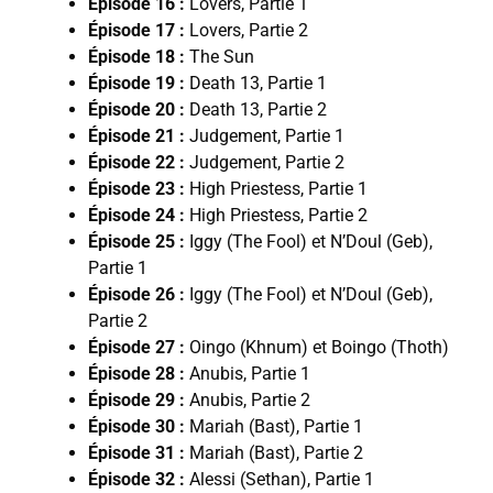
Épisode 16 :
Lovers, Partie 1
Épisode 17 :
Lovers, Partie 2
Épisode 18 :
The Sun
Épisode 19 :
Death 13, Partie 1
Épisode 20 :
Death 13, Partie 2
Épisode 21 :
Judgement, Partie 1
Épisode 22 :
Judgement, Partie 2
Épisode 23 :
High Priestess, Partie 1
Épisode 24 :
High Priestess, Partie 2
Épisode 25 :
Iggy (The Fool) et N’Doul (Geb),
Partie 1
Épisode 26 :
Iggy (The Fool) et N’Doul (Geb),
Partie 2
Épisode 27 :
Oingo (Khnum) et Boingo (Thoth)
Épisode 28 :
Anubis, Partie 1
Épisode 29 :
Anubis, Partie 2
Épisode 30 :
Mariah (Bast), Partie 1
Épisode 31 :
Mariah (Bast), Partie 2
Épisode 32 :
Alessi (Sethan), Partie 1