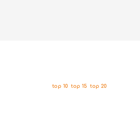
AnimOtaku, c’est aussi de nombreux
classements :
top 10
,
top 15
,
top 20
de
vos
mangas et animes préférés
.
Tout ce qu’il faut pour découvrir de nouveaux
titres ou débattre en partageant vos avis !