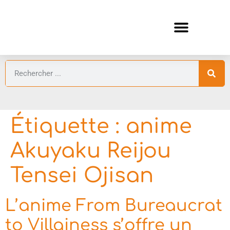
ANIMES AUTOMNE 2026 🍁
GUIDES ANIMES
Étiquette :
anime
Akuyaku Reijou
Tensei Ojisan
L’anime From Bureaucrat
to Villainess s’offre un