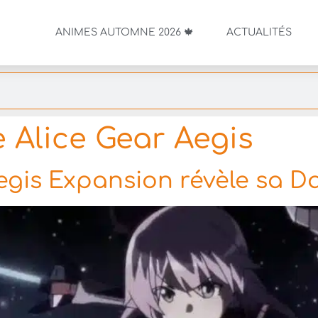
ANIMES AUTOMNE 2026 🍁
ACTUALITÉS
 Alice Gear Aegis
egis Expansion révèle sa Da