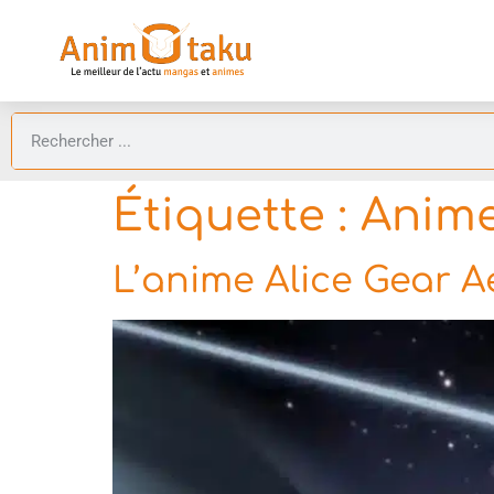
Étiquette :
Anime
L’anime Alice Gear A