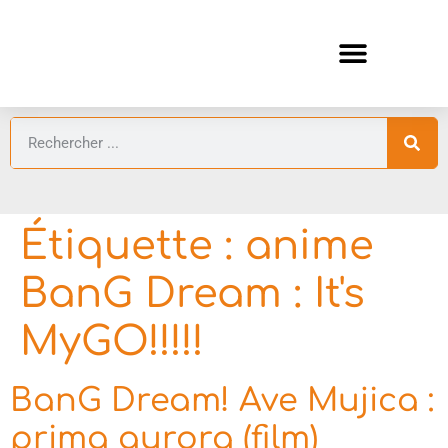
ANIMES AUTOMNE 2026 🍁
GUIDES ANIMES
Étiquette :
anime
BanG Dream : It's
MyGO!!!!!
BanG Dream! Ave Mujica :
prima aurora (film)