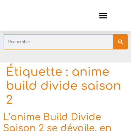
ANIMES AUTOMNE 2026 🍁
GUIDES ANIMES
Étiquette :
anime
build divide saison
2
L’anime Build Divide
Saison 2 se dévoile, en