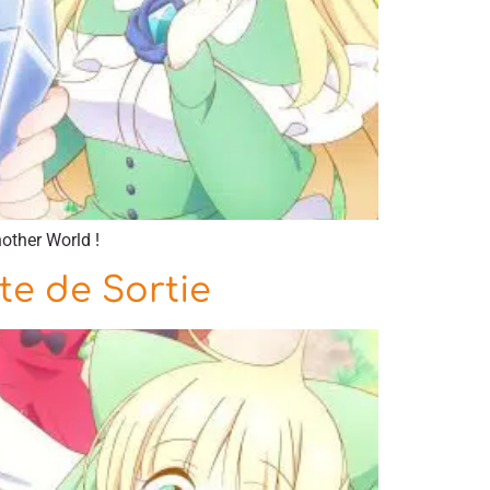
other World !
te de Sortie