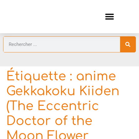
ANIMES AUTOMNE 2026 🍁
GUIDES ANIMES
Étiquette :
anime
Gekkakoku Kiiden
(The Eccentric
Doctor of the
Moon Flower