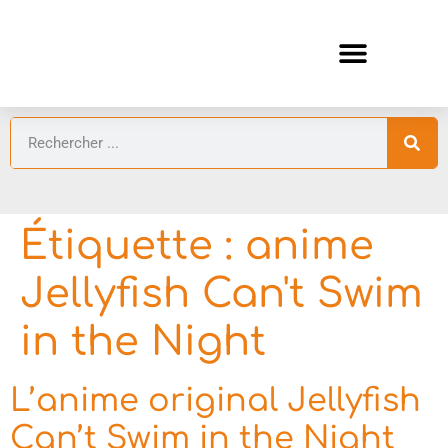
ANIMES AUTOMNE 2026 🍁
GUIDES ANIMES
Étiquette :
anime
Jellyfish Can't Swim
in the Night
L’anime original Jellyfish
Can’t Swim in the Night