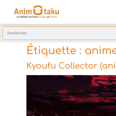
Étiquette :
anime
Kyoufu Collector (an