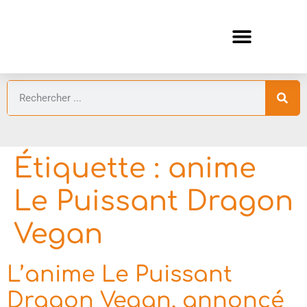
ANIMES AUTOMNE 2026 🍁
GUIDES ANIMES
Étiquette :
anime
Le Puissant Dragon
Vegan
L’anime Le Puissant
Dragon Vegan, annoncé