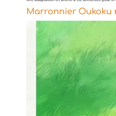
Marronnier Oukoku n