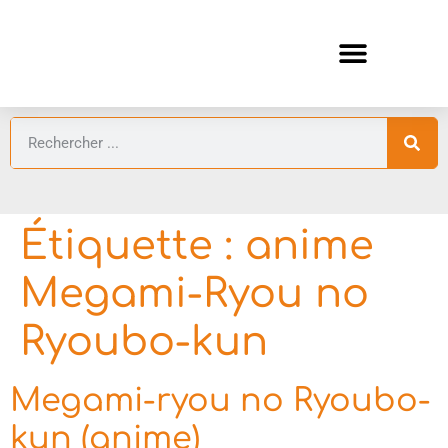
ANIMES AUTOMNE 2026 🍁
GUIDES ANIMES
Étiquette :
anime
Megami-Ryou no
Ryoubo-kun
Megami-ryou no Ryoubo-
kun (anime)