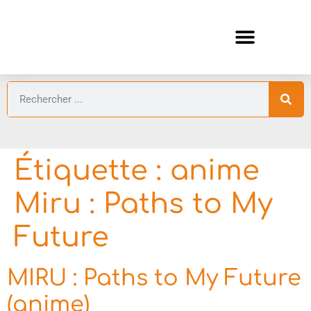
ANIMES AUTOMNE 2026 🍁
GUIDES ANIMES
Étiquette :
anime
Miru : Paths to My
Future
MIRU : Paths to My Future
(anime)