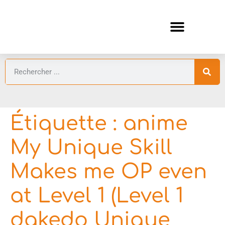
ANIMES AUTOMNE 2026 🍁
GUIDES ANIMES
Étiquette :
anime
My Unique Skill
Makes me OP even
at Level 1 (Level 1
dakedo Unique