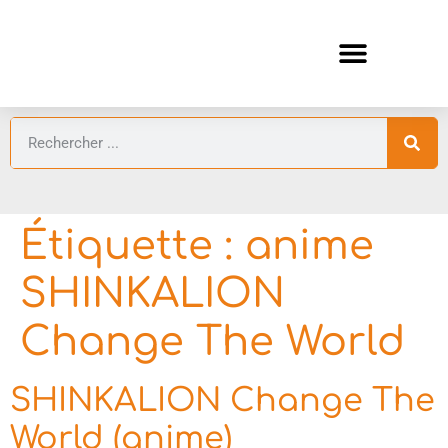
ANIMES AUTOMNE 2026 🍁
GUIDES ANIMES
Étiquette :
anime
SHINKALION
Change The World
SHINKALION Change The
World (anime)