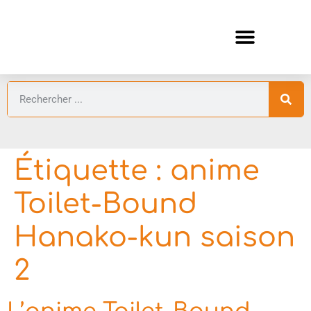
ANIMES AUTOMNE 2026 🍁
GUIDES ANIMES
Étiquette :
anime
Toilet-Bound
Hanako-kun saison
2