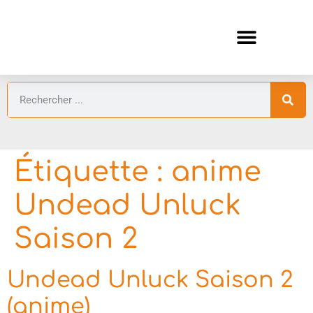
ANIMES AUTOMNE 2026 🍁
GUIDES ANIMES
Étiquette :
anime
Undead Unluck
Saison 2
Undead Unluck Saison 2
(anime)