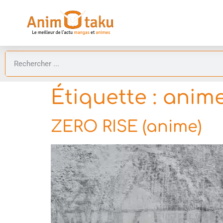
Étiquette :
anime
ZERO RISE (anime)