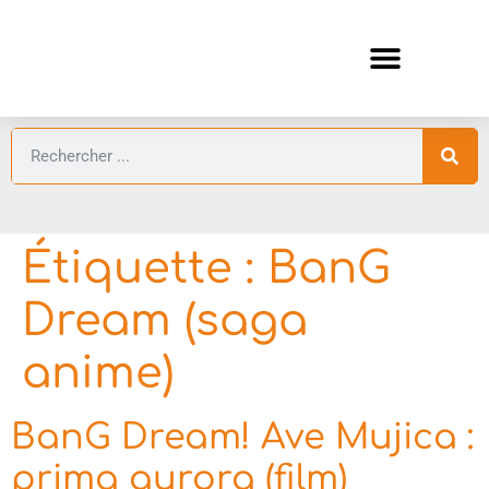
ANIMES AUTOMNE 2026 🍁
GUIDES ANIMES
Étiquette :
BanG
Dream (saga
anime)
BanG Dream! Ave Mujica :
prima aurora (film)