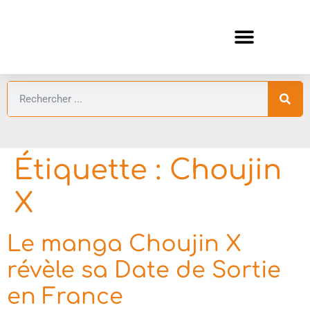
ANIMES AUTOMNE 2026 🍁
GUIDES ANIMES
Étiquette :
Choujin
X
Le manga Choujin X
révèle sa Date de Sortie
en France