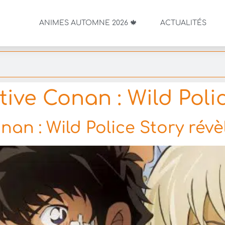
ANIMES AUTOMNE 2026 🍁
ACTUALITÉS
tive Conan : Wild Poli
an : Wild Police Story révè