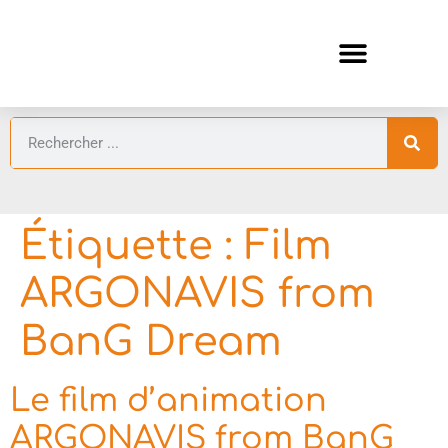
ANIMES AUTOMNE 2026 🍁
GUIDES ANIMES
Étiquette :
Film
ARGONAVIS from
BanG Dream
Le film d’animation
ARGONAVIS from BanG