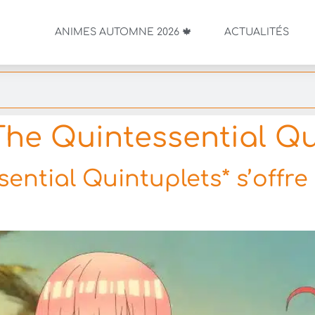
ANIMES AUTOMNE 2026 🍁
ACTUALITÉS
he Quintessential Qu
ntial Quintuplets* s’offre 