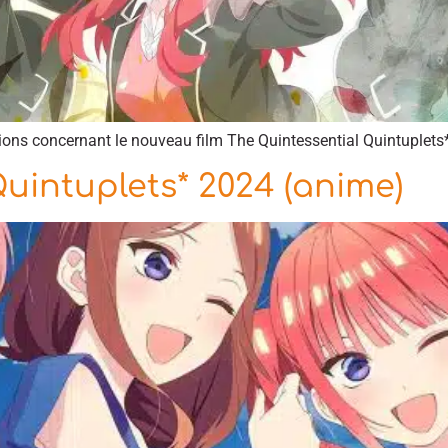
tions concernant le nouveau film The Quintessential Quintuplets*
uintuplets* 2024 (anime)