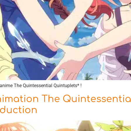
anime The Quintessential Quintuplets* !
nimation The Quintessentia
oduction