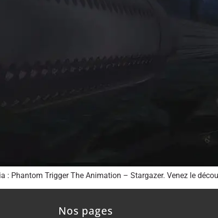
saia : Phantom Trigger The Animation – Stargazer. Venez le décou
Nos pages