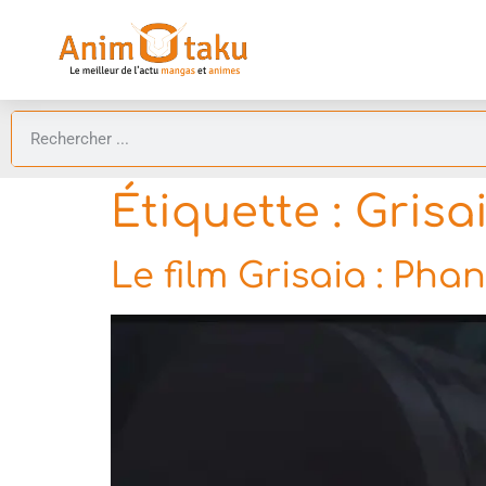
Étiquette :
Grisa
Le film Grisaia : Pha