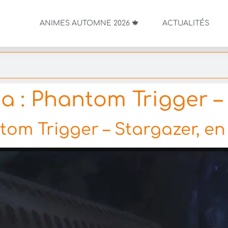
ANIMES AUTOMNE 2026 🍁
ACTUALITÉS
ia : Phantom Trigger –
ntom Trigger – Stargazer, en 