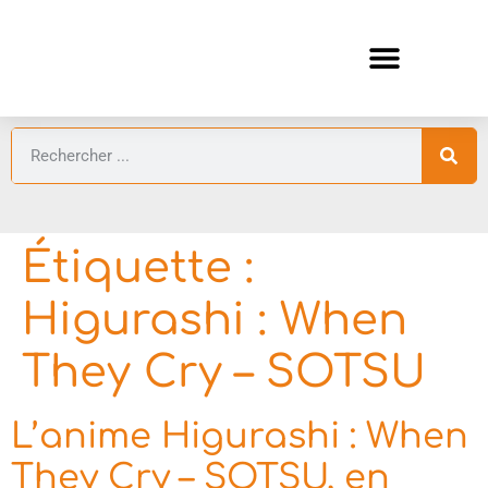
ANIMES AUTOMNE 2026 🍁
GUIDES ANIMES
Étiquette :
Higurashi : When
They Cry – SOTSU
L’anime Higurashi : When
They Cry – SOTSU, en