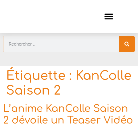
ANIMES AUTOMNE 2026 🍁
GUIDES ANIMES
Étiquette :
KanColle
Saison 2
L’anime KanColle Saison
2 dévoile un Teaser Vidéo