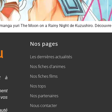
 manga yuri The Moon on a Rainy Night de Kuzushiro. Découvre 
Nos pages
Les dernières actualités
Nos fiches d'animes
Nos fiches films
t à
Nos tops
ment
Nos partenaires
 vos
Nous contacter
auté