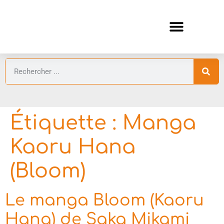
ANIMES AUTOMNE 2026 🍁
GUIDES ANIMES
Étiquette :
Manga
Kaoru Hana
(Bloom)
Le manga Bloom (Kaoru
Hana) de Saka Mikami