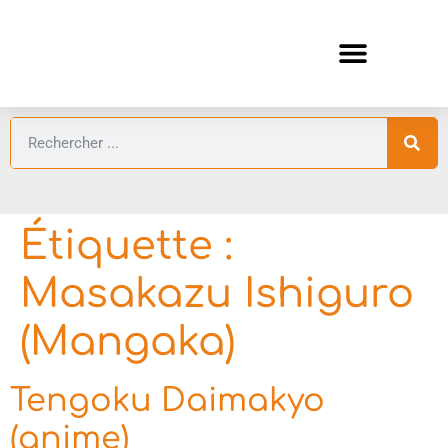
ANIMES AUTOMNE 2026 🍁
GUIDES ANIMES
Étiquette :
Masakazu Ishiguro
(Mangaka)
Tengoku Daimakyo
(anime)