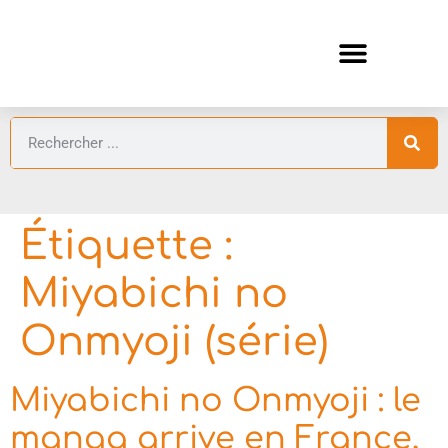
ANIMES AUTOMNE 2026 🍁
GUIDES ANIMES
Étiquette :
Miyabichi no
Onmyoji (série)
Miyabichi no Onmyoji : le
manga arrive en France,