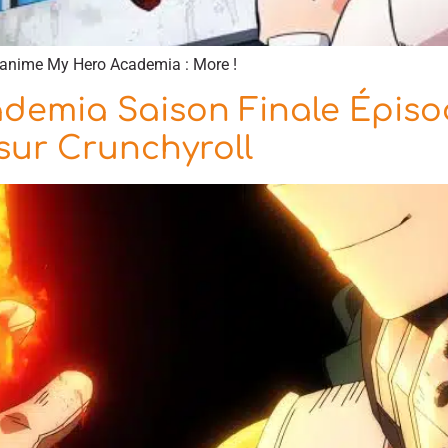
l’anime My Hero Academia : More !
demia Saison Finale Épisod
 sur Crunchyroll