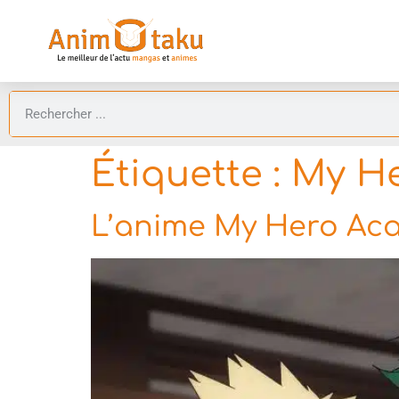
Étiquette :
My He
L’anime My Hero Acad