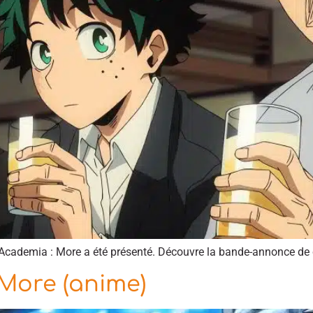
o Academia : More a été présenté. Découvre la bande-annonce de 
More (anime)