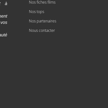
Nos fiches films
t à
Nos tops
ment
Nos partenaires
 vos
Nous contacter
auté