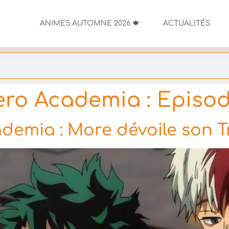
ANIMES AUTOMNE 2026 🍁
ACTUALITÉS
ro Academia : Episod
emia : More dévoile son Tra