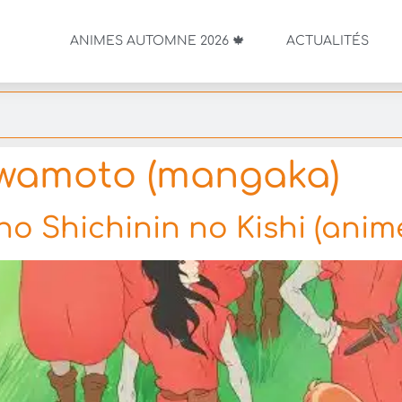
ANIMES AUTOMNE 2026 🍁
ACTUALITÉS
wamoto (mangaka)
o Shichinin no Kishi (anim