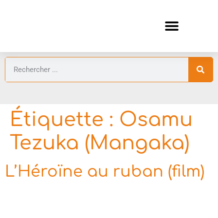
ANIMES AUTOMNE 2026 🍁
GUIDES ANIMES
Étiquette :
Osamu
Tezuka (Mangaka)
L’Héroïne au ruban (film)