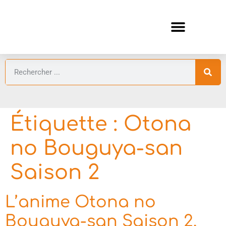
ANIMES AUTOMNE 2026 🍁
GUIDES ANIMES
Étiquette :
Otona
no Bouguya-san
Saison 2
L’anime Otona no
Bouguya-san Saison 2,