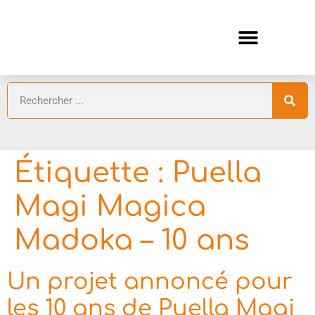
ANIMES AUTOMNE 2026 🍁
GUIDES ANIMES
Étiquette :
Puella
Magi Magica
Madoka – 10 ans
Un projet annoncé pour
les 10 ans de Puella Magi