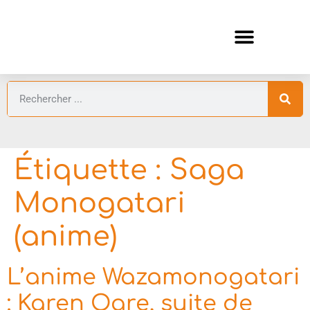
ANIMES AUTOMNE 2026 🍁
GUIDES ANIMES
Étiquette :
Saga
Monogatari
(anime)
L’anime Wazamonogatari
: Karen Ogre, suite de