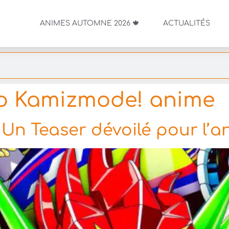
ANIMES AUTOMNE 2026 🍁
ACTUALITÉS
o Kamizmode! anime
Un Teaser dévoilé pour l’a