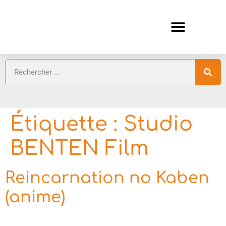
ANIMES AUTOMNE 2026 🍁
GUIDES ANIMES
Étiquette :
Studio
BENTEN Film
Reincarnation no Kaben
(anime)