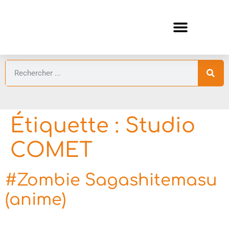
ANIMES AUTOMNE 2026 🍁
GUIDES ANIMES
Étiquette :
Studio
COMET
#Zombie Sagashitemasu
(anime)