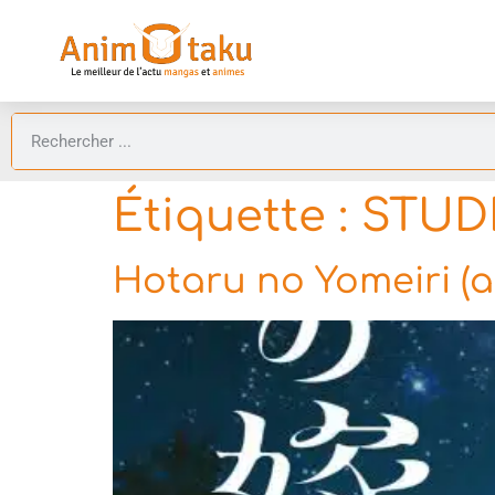
Étiquette :
STUD
Hotaru no Yomeiri (