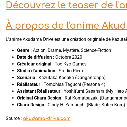
Découvrez le teaser de l
À propos de l'anime Aku
L’anime Akudama Drive est une création originale de Kazutak
Genre
: Action, Drame, Mystère, Science-Fiction
Date de diffusion
: Octobre 2020
Créateur original
: Too Kyo Games
Studio d’animation
: Studio Pierrot
Scénario
: Kazutaka Kodaka (Danganronpa)
Réalisateur
: Tomohisa Taguchi (Persona 4)
Assistant Réalisateur
: Yoshifumi Sasahara (My Hero A
Original Chara Design
: Rui Komatsuzaki (Danganronp
Chara Design
: Cindy H. Yamauchi (Blade, Sōten Kōro)
Source :
akudama-drive.com