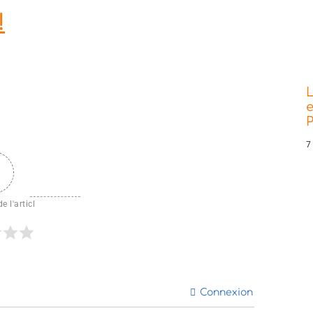
!
L
e
P
7
e l'articl
Connexion