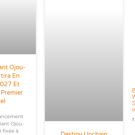
ant Ojou-
tira En
2027 Et
 Premier
W
el
S
lancement
7
iant Ojou-
 fixée à
Destiny Unchain