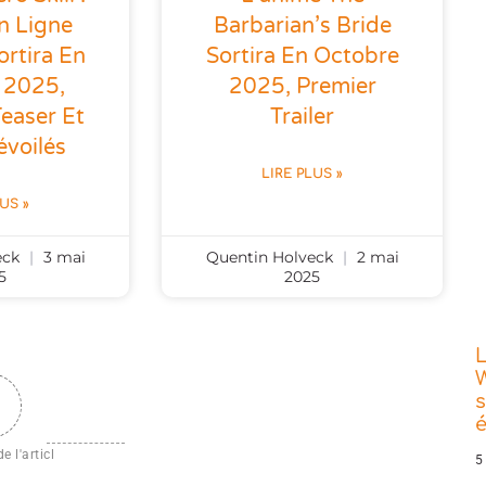
n Ligne
Barbarian’s Bride
ortira En
Sortira En Octobre
 2025,
2025, Premier
easer Et
Trailer
évoilés
LIRE PLUS »
LUS »
eck
3 mai
Quentin Holveck
2 mai
5
2025
L
W
s
e l'articl
5