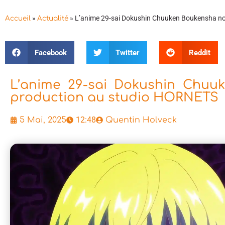
»
»
L’anime 29-sai Dokushin Chuuken Boukensha no
Accueil
Actualité
Facebook
Twitter
Reddit
L’anime 29-sai Dokushin Chuu
production au studio HORNETS
12:48
5 Mai, 2025
Quentin Holveck