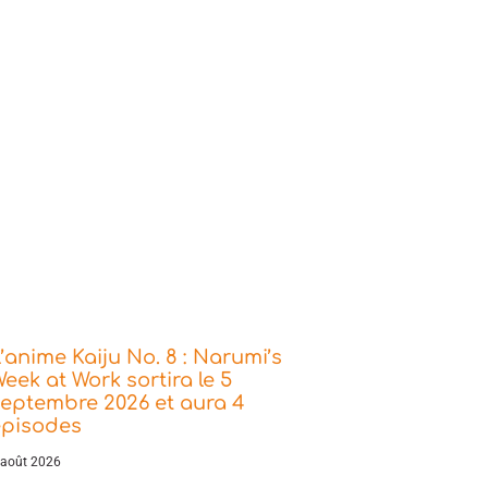
’anime Kaiju No. 8 : Narumi’s
eek at Work sortira le 5
eptembre 2026 et aura 4
épisodes
 août 2026