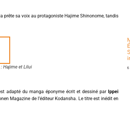
awa prête sa voix au protagoniste Hajime Shinonome, tandis
É
S
: Hajime et Lilui
6
st adapté du manga éponyme écrit et dessiné par
Ippei
onen Magazine de l’éditeur Kodansha. Le titre est inédit en