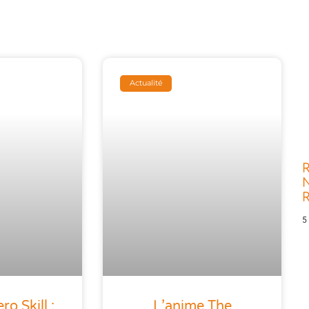
Actualité
R
N
5
o Skill :
L’anime The