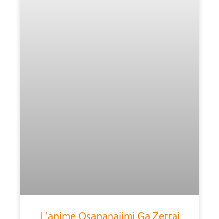
L’anime Osananajimi Ga Zettai