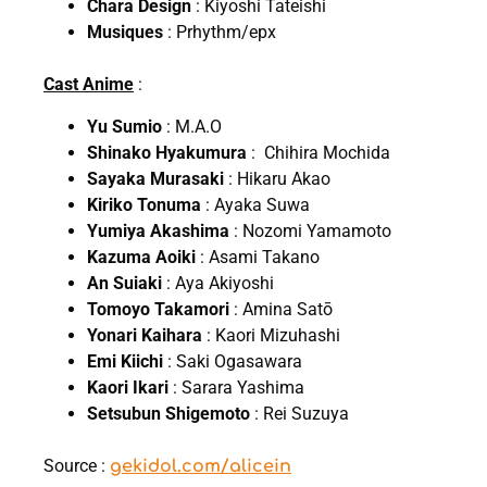
Chara Design
: Kiyoshi Tateishi
Musiques
: Prhythm/epx
Cast Anime
:
Yu Sumio
: M.A.O
Shinako Hyakumura
: Chihira Mochida
Sayaka Murasaki
: Hikaru Akao
Kiriko Tonuma
: Ayaka Suwa
Yumiya Akashima
: Nozomi Yamamoto
Kazuma Aoiki
: Asami Takano
An Suiaki
: Aya Akiyoshi
Tomoyo Takamori
: Amina Satō
Yonari Kaihara
: Kaori Mizuhashi
Emi Kiichi
: Saki Ogasawara
Kaori Ikari
: Sarara Yashima
Setsubun Shigemoto
: Rei Suzuya
Source :
gekidol.com/alicein