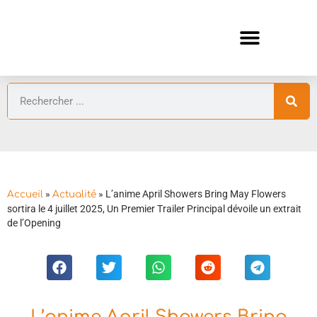
ANIMES AUTOMNE 2026 🍁
GUIDES ANIMES
»
»
L’anime April Showers Bring May Flowers
Accueil
Actualité
sortira le 4 juillet 2025, Un Premier Trailer Principal dévoile un extrait
de l’Opening
L’anime April Showers Bring