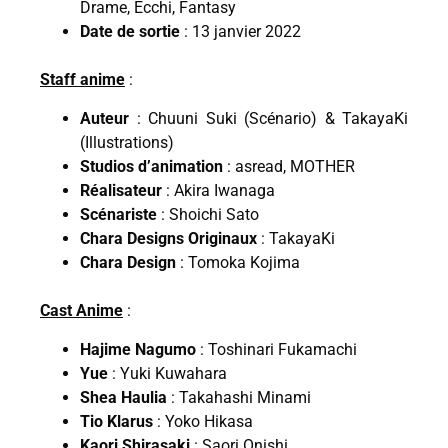
Drame, Ecchi, Fantasy
Date de sortie
: 13 janvier 2022
Staff anime
:
Auteur
: Chuuni Suki (Scénario) & TakayaKi
(Illustrations)
Studios d’animation
: asread, MOTHER
Réalisateur
: Akira Iwanaga
Scénariste
: Shoichi Sato
Chara Designs Originaux
: TakayaKi
Chara Design
: Tomoka Kojima
Cast Anime
:
Hajime Nagumo
: Toshinari Fukamachi
Yue
: Yuki Kuwahara
Shea Haulia
: Takahashi Minami
Tio Klarus
: Yoko Hikasa
Kaori Shirasaki
: Saori Onishi