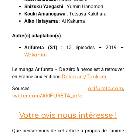
Shizuku Yaegashi
: Yumiri Hanamori
Kouki Amanogawa
: Tetsuya Kakihara
Aiko Hatayama
: Ai Kakuma
Autre(s) adaptation(s)
:
Arifureta (S1)
: 13 épisodes – 2019 –
Wakanim
Le manga Arifureta – De zéro à héros est à retrouver
en France aux éditions
Delcourt/Tonkam
.
Sources :
,
arifureta.com
twitter.com/ARIFURETA_info
Votre avis nous intéresse !
Que pensez-vous de cet article à propos de l’anime