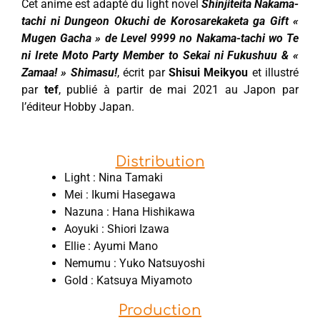
Cet anime est adapté du light novel
Shinjiteita Nakama-
tachi ni Dungeon Okuchi de Korosarekaketa ga Gift «
Mugen Gacha » de Level 9999 no Nakama-tachi wo Te
ni Irete Moto Party Member to Sekai ni Fukushuu & «
Zamaa! » Shimasu!
, écrit par
Shisui
Meikyou
et illustré
par
tef
, publié à partir de mai 2021 au Japon par
l’éditeur Hobby Japan.
Distribution
Light : Nina Tamaki
Mei : Ikumi Hasegawa
Nazuna : Hana Hishikawa
Aoyuki : Shiori Izawa
Ellie : Ayumi Mano
Nemumu : Yuko Natsuyoshi
Gold : Katsuya Miyamoto
Production