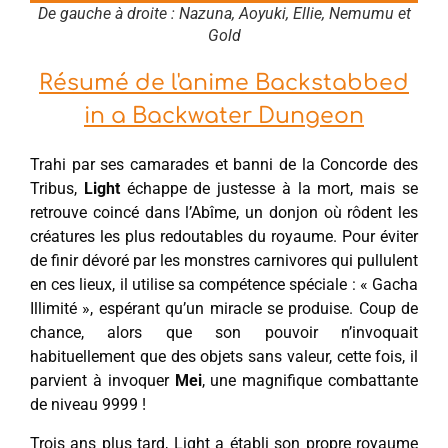
De gauche à droite : Nazuna, Aoyuki, Ellie, Nemumu et
Gold
Résumé de l'anime Backstabbed
in a Backwater Dungeon
Trahi par ses camarades et banni de la Concorde des
Tribus,
Light
échappe de justesse à la mort, mais se
retrouve coincé dans l’Abîme, un donjon où rôdent les
créatures les plus redoutables du royaume. Pour éviter
de finir dévoré par les monstres carnivores qui pullulent
en ces lieux, il utilise sa compétence spéciale : « Gacha
Illimité », espérant qu’un miracle se produise. Coup de
chance, alors que son pouvoir n’invoquait
habituellement que des objets sans valeur, cette fois, il
parvient à invoquer
Mei
, une magnifique combattante
de niveau 9999 !
Trois ans plus tard, Light a établi son propre royaume