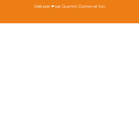
Créé avec ❤ par
Quentin
,
Damien
et
Yan