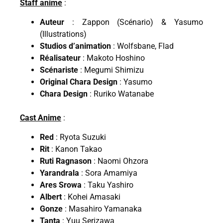
Staff anime
:
Auteur
: Zappon (Scénario) & Yasumo
(Illustrations)
Studios d’animation
: Wolfsbane, Flad
Réalisateur
: Makoto Hoshino
Scénariste
: Megumi Shimizu
Original Chara Design
: Yasumo
Chara Design
: Ruriko Watanabe
Cast Anime
:
Red
: Ryota Suzuki
Rit
: Kanon Takao
Ruti Ragnason
: Naomi Ohzora
Yarandrala
: Sora Amamiya
Ares Srowa
: Taku Yashiro
Albert
: Kohei Amasaki
Gonze
: Masahiro Yamanaka
Tanta
: Yuu Serizawa